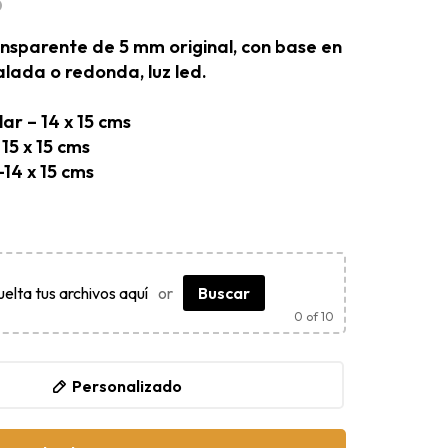
O
ansparente de 5 mm original, con base en
lada o redonda, luz led.
r – 14 x 15 cms
15 x 15 cms
14 x 15 cms
uelta tus archivos aquí
or
Buscar
0
of 10
Personalizado