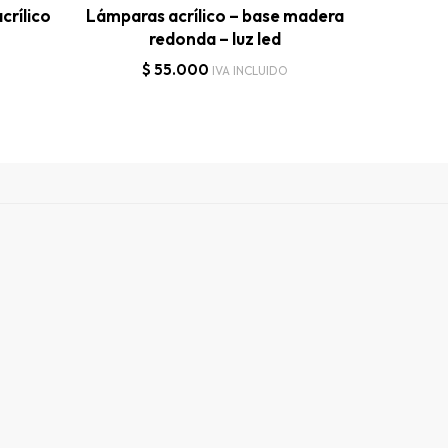
crílico
Lámparas acrílico – base madera
P
redonda – luz led
$
$
55.000
IVA INCLUIDO