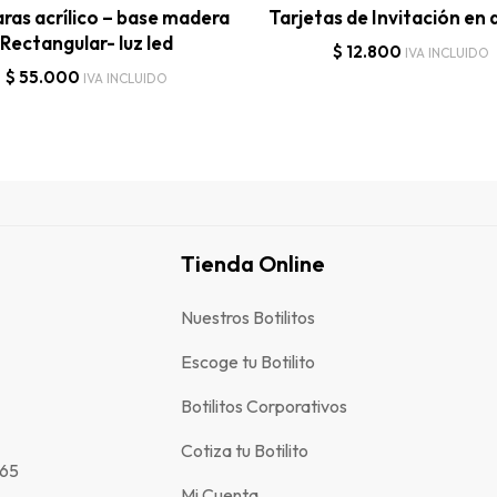
as acrílico – base madera
Tarjetas de Invitación en a
Rectangular- luz led
$
12.800
IVA INCLUIDO
$
55.000
IVA INCLUIDO
Tienda Online
Nuestros Botilitos
Escoge tu Botilito
Botilitos Corporativos
Cotiza tu Botilito
 65
Mi Cuenta