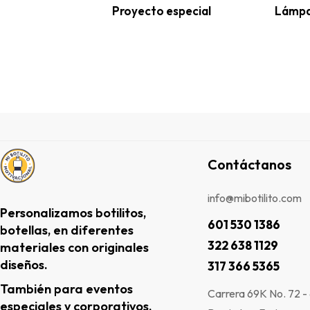
Proyecto especial
Lámpar
Contáctanos
info@mibotilito.com
Personalizamos botilitos,
601 530 1386
botellas, en diferentes
322 638 1129
materiales con originales
diseños.
317 366 5365
También para eventos
Carrera 69K No. 72 -
especiales y corporativos.