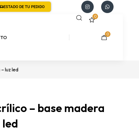
ESTADO DE TU PEDIDO
0
0
CTO
– luz led
rílico – base madera
 led