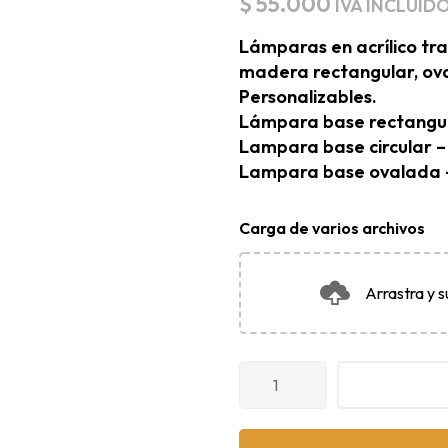
$
55.000
IVA INCLUID
Lámparas en acrílico tr
madera rectangular, ova
Personalizables.
Lámpara base rectangula
Lampara base circular – 
Lampara base ovalada -
Carga de varios archivos
Arrastra y s