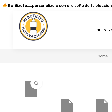
Botilízate.....personalízalo con el diseño de tu elección.
NUESTRO
Home
Click to enlarge