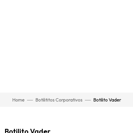
Home
Botilititos Corporativos
Botilito Vader
Click to enlarge
Botilito Vader