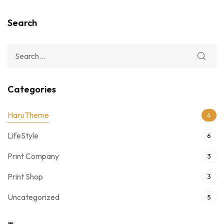
Search
Categories
HaruTheme
4
LifeStyle
6
Print Company
3
Print Shop
3
Uncategorized
5