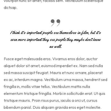
volutpat nunc sit amet, facilisis sem. Vestibulum scelerisque
dictsap.
I think it’s important people see themselves in film, but it’s
even more important they see people they maybe don’t know
as well.
Fusce eget malesuada eros. Vivamus eros dolor, auctor
aliquet dolor sit amet, euismod imperdiet ex. Nam sed nulla
sed massa suscipit feugiat. Mauris et nunc ornare, placerat
ex ac, interdum magna. Vestibulum urna massa, hendrerit sed
fringilla in, mollis vitae tellus. Vestibulum mattis nulla
elementum tristique fringilla. Morbi in sollicitudin erat. Ut quis
tristique mauris. Proin risus purus, iaculis a orci ut, cursus
bibendum panisl. Duis aliquam gravida eros eget molestie.