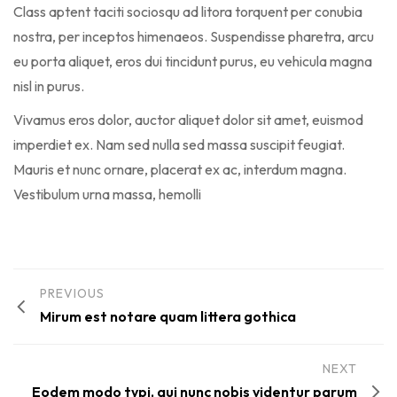
Class aptent taciti sociosqu ad litora torquent per conubia
nostra, per inceptos himenaeos. Suspendisse pharetra, arcu
eu porta aliquet, eros dui tincidunt purus, eu vehicula magna
nisl in purus.
Vivamus eros dolor, auctor aliquet dolor sit amet, euismod
imperdiet ex. Nam sed nulla sed massa suscipit feugiat.
Mauris et nunc ornare, placerat ex ac, interdum magna.
Vestibulum urna massa, hemolli
PREVIOUS
Mirum est notare quam littera gothica
NEXT
Eodem modo typi, qui nunc nobis videntur parum