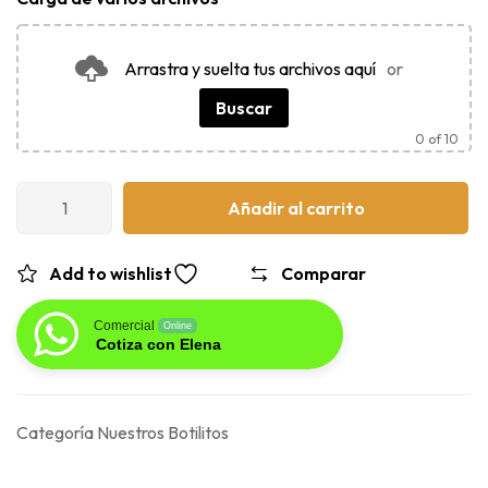
Arrastra y suelta tus archivos aquí
or
Buscar
0
of 10
Añadir al carrito
Add to wishlist
Comparar
Comercial
Online
Cotiza con Elena
Categoría
Nuestros Botilitos